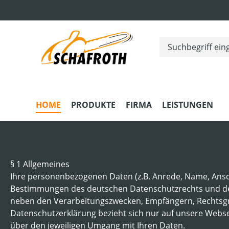
m Hauptinhalt springen
Zur Suche springen
Zur Hauptnavigation springen
HOME
PRODUKTE
FIRMA
LEISTUNGEN
§ 1 Allgemeines
Ihre personenbezogenen Daten (z.B. Anrede, Name, Ans
Bestimmungen des deutschen Datenschutzrechts und des 
neben den Verarbeitungszwecken, Empfängern, Rechtsgru
Datenschutzerklärung bezieht sich nur auf unsere Webseit
über den jeweiligen Umgang mit Ihren Daten.