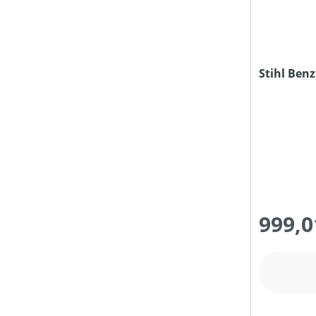
TREIBSTOFFTANKGRÖSSE (IN L)
Stihl Ben
PREIS
999,0