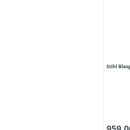
Stihl Blas
959,0