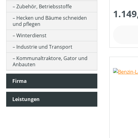
LUFTVOLUMEN (IN M³/H)
Zubehör, Betriebsstoffe
1.149
Hecken und Bäume schneiden
MOTORLEISTUNG (IN UMDREHUNGEN/MIN)
und pflegen
Winterdienst
MOTORLEISTUNG (IN KW)
Industrie und Transport
Kommunaltraktore, Gator und
Anbauten
MOTORTYP (HERSTELLERBEZEICHNUNG)
Firma
SCHALLDRUCKPEGEL AM OHR (IN DB(A))
Leistungen
SCHALLLEISTUNGSPEGEL (IN DB(A))
STIELART