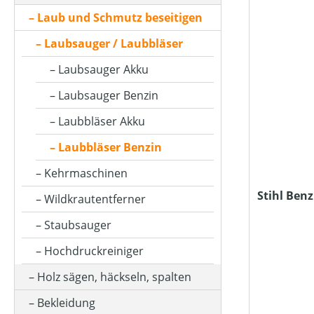
BETRIEBSART
Laub und Schmutz beseitigen
Laubsauger / Laubbläser
FANGSACKVOLUMEN MAX (IN L)
Laubsauger Akku
Laubsauger Benzin
FARBE (GERÄT)
Laubbläser Akku
Laubbläser Benzin
HUBRAUM (IN CM³)
Kehrmaschinen
Stihl Benz
Wildkrautentferner
KLASSIFIZIERUNG
Staubsauger
Hochdruckreiniger
LUFTGESCHWINDIGKEIT (IN M/S)
Holz sägen, häckseln, spalten
Bekleidung