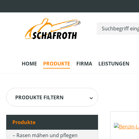
m Hauptinhalt springen
Zur Suche springen
Zur Hauptnavigation springen
HOME
PRODUKTE
FIRMA
LEISTUNGEN
PRODUKTE FILTERN
Produkte
HERSTELLER
Rasen mähen und pflegen