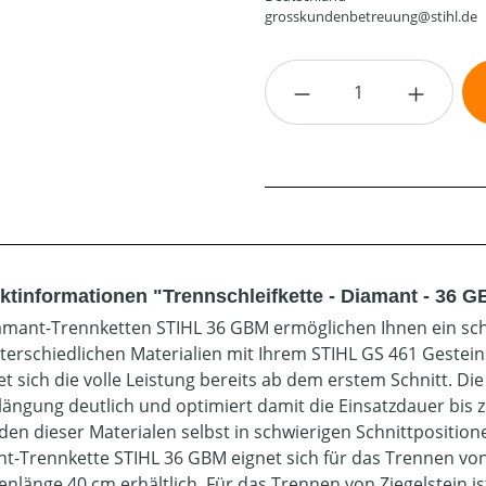
grosskundenbetreuung@stihl.de
Produkt Anzahl: G
ktinformationen "Trennschleifkette - Diamant - 36 G
amant-Trennketten STIHL 36 GBM ermöglichen Ihnen ein sch
terschiedlichen Materialien mit Ihrem STIHL GS 461 Geste
tet sich die volle Leistung bereits ab dem erstem Schnitt. Di
längung deutlich und optimiert damit die Einsatzdauer bis
den dieser Materialen selbst in schwierigen Schnittposition
t-Trennkette STIHL 36 GBM eignet sich für das Trennen von 
enlänge 40 cm erhältlich. Für das Trennen von Ziegelstein is