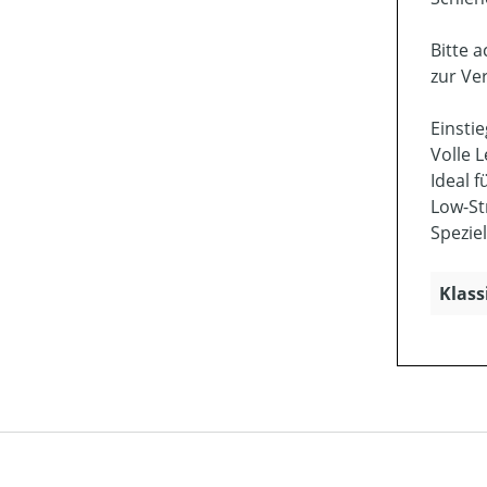
Bitte 
zur Ve
Einsti
Volle 
Ideal 
Low-St
Spezie
Klass