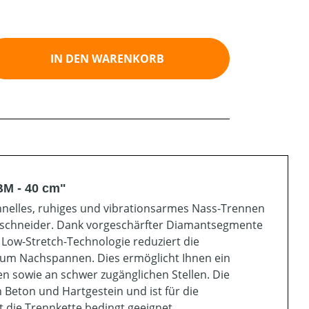
ib den gewünschten Wert ein oder benutz
IN DEN WARENKORB
BM - 40 cm"
nelles, ruhiges und vibrationsarmes Nass-Trennen
inschneider. Dank vorgeschärfter Diamantsegmente
e Low-Stretch-Technologie reduziert die
 zum Nachspannen. Dies ermöglicht Ihnen ein
en sowie an schwer zugänglichen Stellen. Die
Beton und Hartgestein und ist für die
t die Trennkette bedingt geeignet.