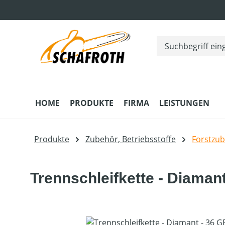
m Hauptinhalt springen
Zur Suche springen
Zur Hauptnavigation springen
HOME
PRODUKTE
FIRMA
LEISTUNGEN
Produkte
Zubehör, Betriebsstoffe
Forstzu
Trennschleifkette - Diaman
Bildergalerie überspringen