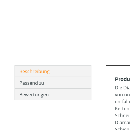
Beschreibung
Produ
Passend zu
Die Di
Bewertungen
von un
entfal
Ketten
Schnei
Diaman
Schien