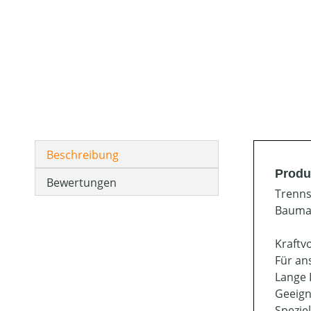
Beschreibung
Produ
Bewertungen
Trenns
Baumat
Kraftv
Für an
Lange 
Geeign
Spezie