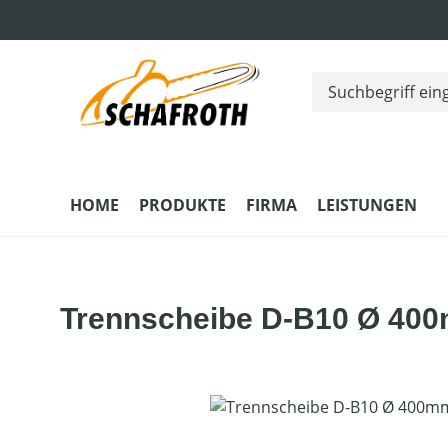
m Hauptinhalt springen
Zur Suche springen
Zur Hauptnavigation springen
HOME
PRODUKTE
FIRMA
LEISTUNGEN
Trennscheibe D-B10 Ø 400
Bildergalerie überspringen