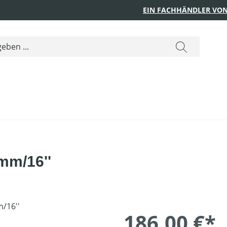
EIN FACHHÄNDLER VON
mm/16''
186,00 €*