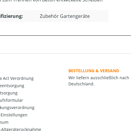
ifizierung:
Zubehör Gartengeräte
BESTELLUNG & VERSAND
Wir liefern ausschließlich nach
a Act Verordnung
Deutschland.
ieentsorgung
ntsorgung
ufsformular
kungsverordnung
Einstellungen
ssum
o-Altgeräterücknahme