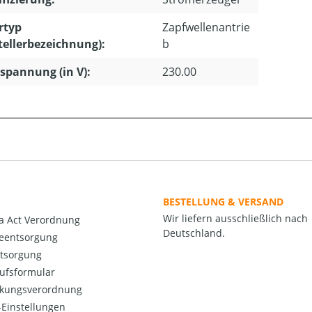
rtyp
Zapfwellenantrie
tellerbezeichnung):
b
pannung (in V):
230.00
BESTELLUNG & VERSAND
Wir liefern ausschließlich nach
a Act Verordnung
Deutschland.
ieentsorgung
ntsorgung
ufsformular
kungsverordnung
Einstellungen