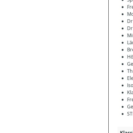
Fr
Mo
Dr
Dr
Mi
Lä
Br
Hö
Ge
Th
El
Is
Kl
Fr
Ge
ST
Klass