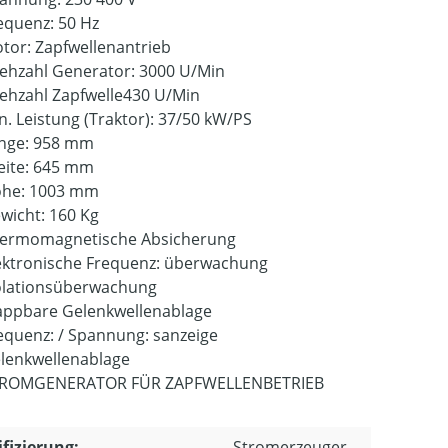
equenz: 50 Hz
tor: Zapfwellenantrieb
ehzahl Generator: 3000 U/Min
ehzahl Zapfwelle430 U/Min
n. Leistung (Traktor): 37/50 kW/PS
nge: 958 mm
eite: 645 mm
he: 1003 mm
wicht: 160 Kg
ermomagnetische Absicherung
ektronische Frequenz: überwachung
olationsüberwachung
appbare Gelenkwellenablage
equenz: / Spannung: sanzeige
lenkwellenablage
ROMGENERATOR FÜR ZAPFWELLENBETRIEB
ifizierung:
Stromerzeuger