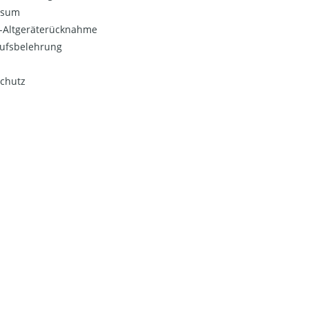
ssum
o-Altgeräterücknahme
ufsbelehrung
chutz