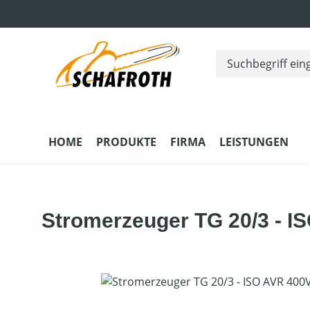
m Hauptinhalt springen
Zur Suche springen
Zur Hauptnavigation springen
HOME
PRODUKTE
FIRMA
LEISTUNGEN
Stromerzeuger TG 20/3 - 
Bildergalerie überspringen