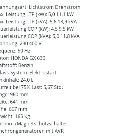
annungsart: Lichtstrom Drehstrom
x. Leistung LTP (kW): 5,0 11,1 kW
x. Leistung LTP (kVA): 5,6 13,9 kVA
uerleistung COP (kW): 4,5 9,5 kW
uerleistung COP (kVA): 5,0 11,8 kVA
annung: 230 400 V
equenz: 50 Hz
tor: HONDA GX 630
aftstoff: Benzin
lass-System: Elektrostart
nkinhalt: 24,0 L
ufzeit bei 75% Last: 5,67 Std.
nge: 960 mm
eite: 641 mm
he: 667 mm
wicht: 165 Kg
ermo- /Magnetschutzschalter
nchrongeneratoren mit AVR