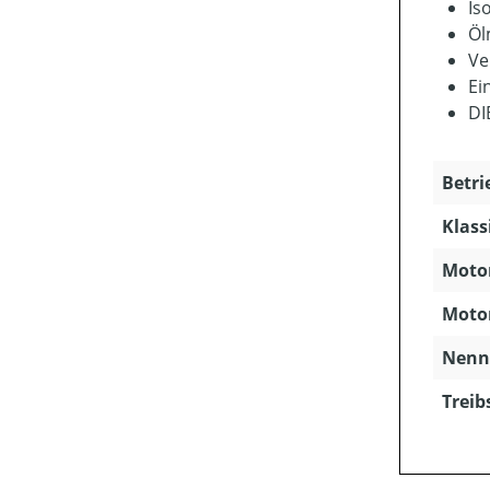
Is
Öl
Ve
Ei
DI
Betri
Klass
Motor
Motor
Nenns
Treib