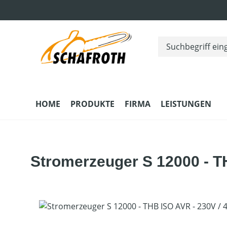
m Hauptinhalt springen
Zur Suche springen
Zur Hauptnavigation springen
HOME
PRODUKTE
FIRMA
LEISTUNGEN
Stromerzeuger S 12000 - T
Bildergalerie überspringen