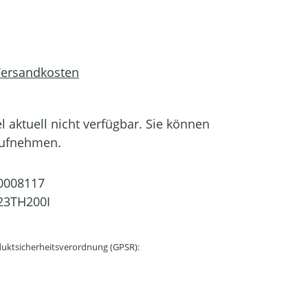
 Versandkosten
el aktuell nicht verfügbar. Sie können
aufnehmen.
0008117
23TH200I
uktsicherheitsverordnung (GPSR):