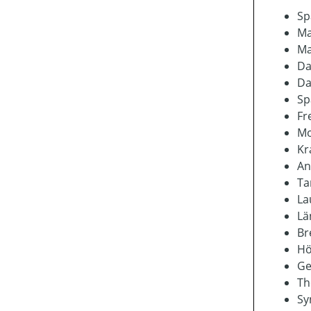
Sp
Ma
Ma
Da
Da
Sp
Fr
Mo
Kr
An
Ta
La
Lä
Br
Hö
Ge
Th
Sy