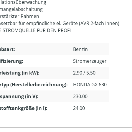
olationsüberwachung
mangelabschaltung
rstärkter Rahmen
nsetzbar für empfindliche el. Geräte (AVR 2-fach Innen)
E STROMQUELLE FÜR DEN PROFI
ebsart:
Benzin
ifizierung:
Stromerzeuger
leistung (in kW):
2.90 / 5.50
typ (Herstellerbezeichnung):
HONDA GX 630
pannung (in V):
230.00
stofftankgröße (in l):
24.00