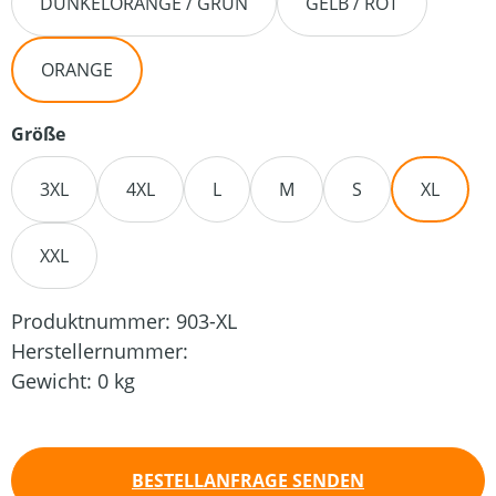
DUNKELORANGE / GRÜN
GELB / ROT
ORANGE
auswählen
Größe
3XL
4XL
L
M
S
XL
XXL
Produktnummer:
903-XL
Herstellernummer:
Gewicht:
0 kg
BESTELLANFRAGE SENDEN