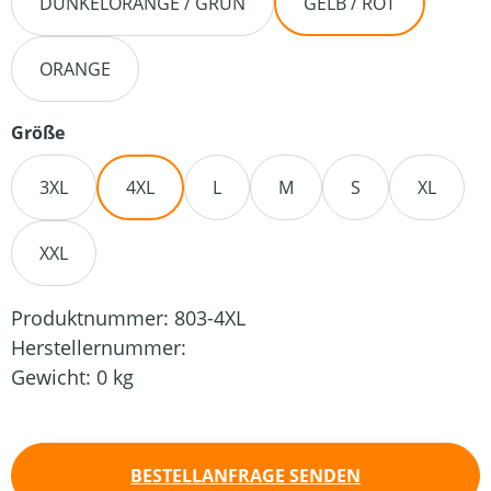
DUNKELORANGE / GRÜN
GELB / ROT
ORANGE
auswählen
Größe
3XL
4XL
L
M
S
XL
XXL
Produktnummer:
803-4XL
Herstellernummer:
Gewicht:
0 kg
BESTELLANFRAGE SENDEN