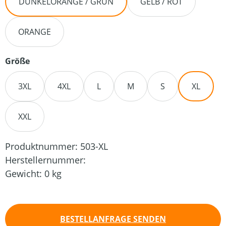
DUNKELORANGE / GRÜN
GELB / ROT
ORANGE
auswählen
Größe
3XL
4XL
L
M
S
XL
XXL
Produktnummer:
503-XL
Herstellernummer:
Gewicht:
0 kg
BESTELLANFRAGE SENDEN