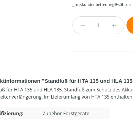
grosskundenbetreuung@stihl.de
Produkt Anzahl: G
ktinformationen "Standfuß für HTA 135 und HLA 135
uß für HTA 135 und HLA 135. Standfuß zum Schutz des Akkus 
eitenverlängerung. Im Lieferumfang von HTA 135 enthalten
ifizierung:
Zubehör Forstgeräte