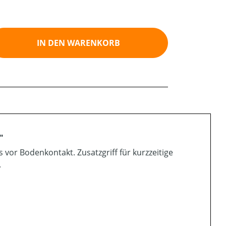
ib den gewünschten Wert ein oder benutz
IN DEN WARENKORB
"
vor Bodenkontakt. Zusatzgriff für kurzzeitige
.