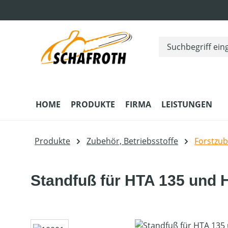
m Hauptinhalt springen
Zur Suche springen
Zur Hauptnavigation springen
HOME
PRODUKTE
FIRMA
LEISTUNGEN
Produkte
Zubehör, Betriebsstoffe
Forstzu
Standfuß für HTA 135 und 
Bildergalerie überspringen