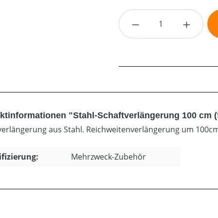
Produkt Anzahl: G
ktinformationen "Stahl-Schaftverlängerung 100 cm (
verlängerung aus Stahl. Reichweitenverlängerung um 100
ifizierung:
Mehrzweck-Zubehör