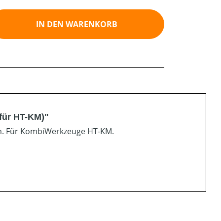
ib den gewünschten Wert ein oder benutz
IN DEN WARENKORB
für HT-KM)"
cm. Für KombiWerkzeuge HT-KM.