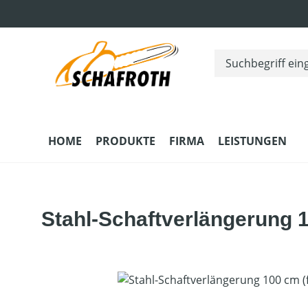
m Hauptinhalt springen
Zur Suche springen
Zur Hauptnavigation springen
HOME
PRODUKTE
FIRMA
LEISTUNGEN
Stahl-Schaftverlängerung 
Bildergalerie überspringen