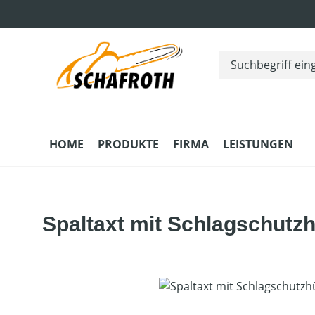
m Hauptinhalt springen
Zur Suche springen
Zur Hauptnavigation springen
HOME
PRODUKTE
FIRMA
LEISTUNGEN
Spaltaxt mit Schlagschutzh
Bildergalerie überspringen