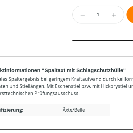
Produkt Anzahl: G
ktinformationen "Spaltaxt mit Schlagschutzhülle"
les Spaltergebnis bei geringem Kraftaufwand durch keilför
en und Stiellängen. Mit Eschenstiel bzw. mit Hickorystiel un
rsttechnischen Prüfungsausschuss.
ifizierung:
Äxte/Beile