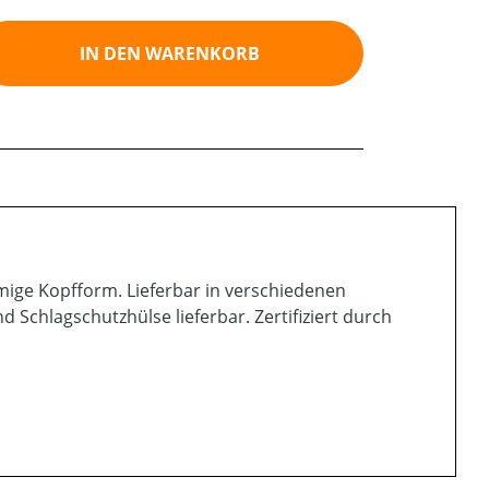
ib den gewünschten Wert ein oder benutz
IN DEN WARENKORB
mige Kopfform. Lieferbar in verschiedenen
d Schlagschutzhülse lieferbar. Zertifiziert durch