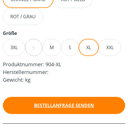
ROT / GRAU
auswählen
Größe
3XL
L
M
S
XL
XXL
(DIESE OPTION IST ZURZEIT NICHT VERFÜGBAR.)
Produktnummer:
904-XL
Herstellernummer:
Gewicht:
kg
BESTELLANFRAGE SENDEN