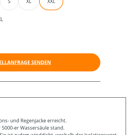
S
XL
XXL
XL
ELLANFRAGE SENDEN
ions- und Regenjacke erreicht.
 5000-er Wassersäule stand.