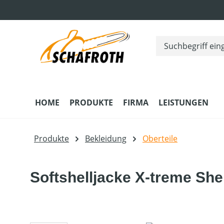
m Hauptinhalt springen
Zur Suche springen
Zur Hauptnavigation springen
HOME
PRODUKTE
FIRMA
LEISTUNGEN
Produkte
Bekleidung
Oberteile
Softshelljacke X-treme Shel