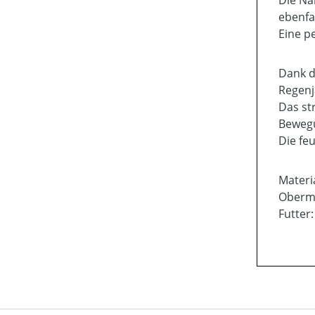
Die Nä
ebenfal
Eine p
Dank d
Regenja
Das st
Bewegu
Die fe
Materia
Oberma
Futter