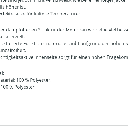
hte sind jedoch nicht verschweißt wie bei einer Regenjacke.
ls höher ist.
erfekte Jacke für kältere Temperaturen.
er dampfoffenen Struktur der Membran wird eine viel besser
cke erzielt.
rukturierte Funktionsmaterial erlaubt aufgrund der hohen S
ngsfreiheit.
uchtigkeitsaktive Innenseite sorgt für einen hohen Tragekom
l:
terial: 100 % Polyester,
: 100 % Polyester