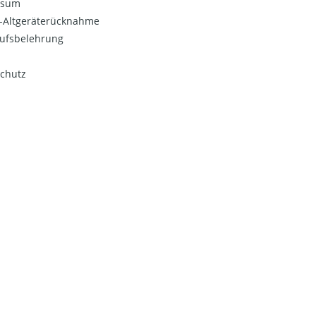
ssum
o-Altgeräterücknahme
ufsbelehrung
chutz