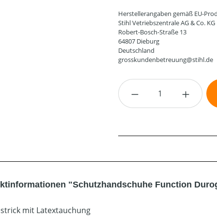
Herstellerangaben gemäß EU-Prod
Stihl Vetriebszentrale AG & Co. KG
Robert-Bosch-Straße 13
64807 Dieburg
Deutschland
grosskundenbetreuung@stihl.de
Produkt Anzahl: G
ktinformationen "Schutzhandschuhe Function Duro
strick mit Latextauchung