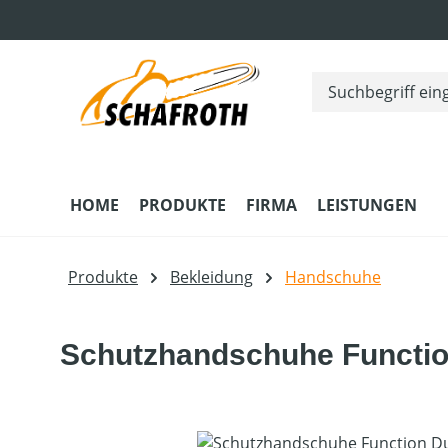
m Hauptinhalt springen
Zur Suche springen
Zur Hauptnavigation springen
HOME
PRODUKTE
FIRMA
LEISTUNGEN
Produkte
Bekleidung
Handschuhe
Schutzhandschuhe Functio
Bildergalerie überspringen