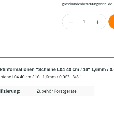
grosskundenbetreuung@stihl.de
Produkt Anzahl: G
tinformationen "Schiene L04 40 cm / 16'' 1,6mm / 0.06
chiene L04 40 cm / 16'' 1,6mm / 0.063'' 3/8''
ifizierung:
Zubehör Forstgeräte