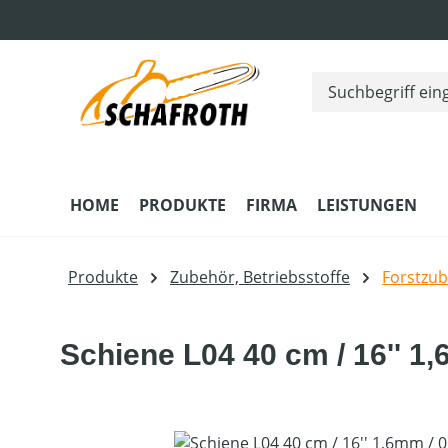
m Hauptinhalt springen
Zur Suche springen
Zur Hauptnavigation springen
HOME
PRODUKTE
FIRMA
LEISTUNGEN
Produkte
Zubehör, Betriebsstoffe
Forstzu
Schiene L04 40 cm / 16'' 1,6
Bildergalerie überspringen