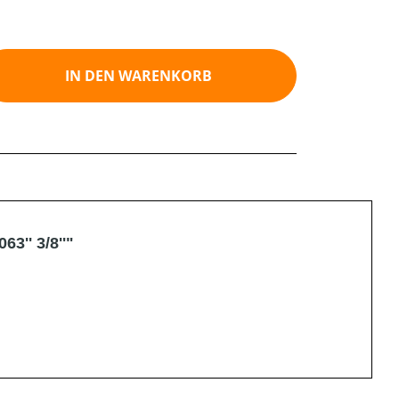
ib den gewünschten Wert ein oder benutz
IN DEN WARENKORB
3'' 3/8''"