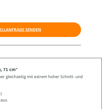
ELLANFRAGE SENDEN
), 71 cm"
er gleichzeitig mit extrem hoher Schnitt- und
r?
raus.