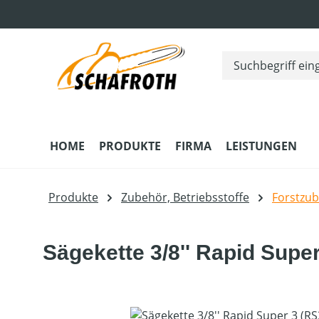
m Hauptinhalt springen
Zur Suche springen
Zur Hauptnavigation springen
HOME
PRODUKTE
FIRMA
LEISTUNGEN
Produkte
Zubehör, Betriebsstoffe
Forstzu
Sägekette 3/8'' Rapid Supe
Bildergalerie überspringen