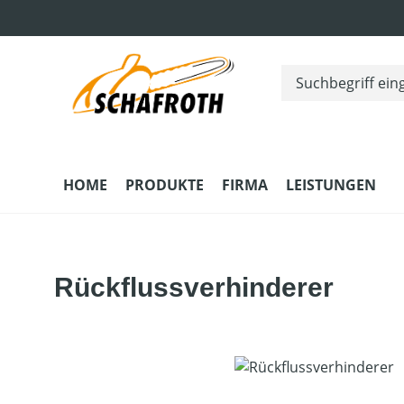
m Hauptinhalt springen
Zur Suche springen
Zur Hauptnavigation springen
HOME
PRODUKTE
FIRMA
LEISTUNGEN
Rückflussverhinderer
Bildergalerie überspringen