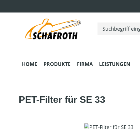
m Hauptinhalt springen
Zur Suche springen
Zur Hauptnavigation springen
HOME
PRODUKTE
FIRMA
LEISTUNGEN
PET-Filter für SE 33
Bildergalerie überspringen