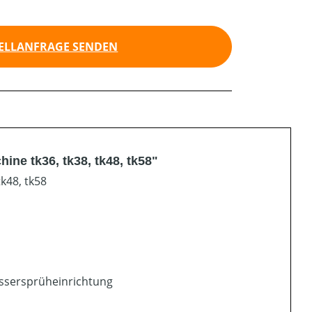
ELLANFRAGE SENDEN
ne tk36, tk38, tk48, tk58"
k48, tk58
assersprüheinrichtung