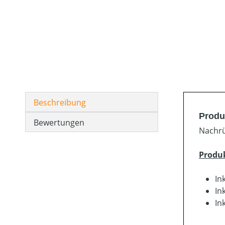
Beschreibung
Produ
Bewertungen
Nachrü
Produ
In
In
In