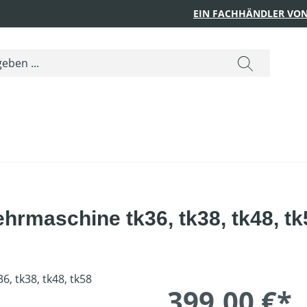
EIN FACHHÄNDLER VON
ehrmaschine tk36, tk38, tk48, tk
399,00 €*