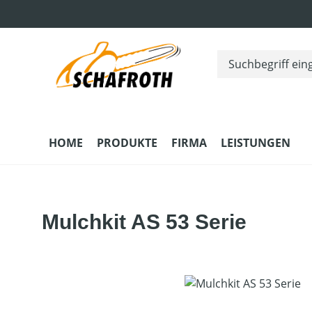
m Hauptinhalt springen
Zur Suche springen
Zur Hauptnavigation springen
HOME
PRODUKTE
FIRMA
LEISTUNGEN
Mulchkit AS 53 Serie
Bildergalerie überspringen