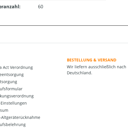
eranzahl:
60
BESTELLUNG & VERSAND
Wir liefern ausschließlich nach
a Act Verordnung
Deutschland.
ieentsorgung
ntsorgung
ufsformular
kungsverordnung
Einstellungen
ssum
o-Altgeräterücknahme
ufsbelehrung