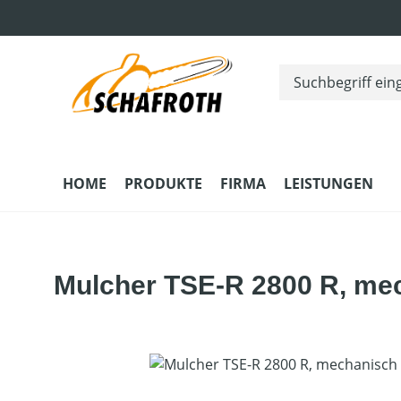
m Hauptinhalt springen
Zur Suche springen
Zur Hauptnavigation springen
HOME
PRODUKTE
FIRMA
LEISTUNGEN
Mulcher TSE-R 2800 R, mec
Bildergalerie überspringen