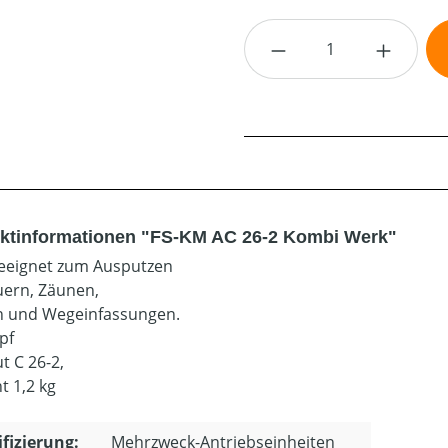
Produkt Anzahl: G
ktinformationen "FS-KM AC 26-2 Kombi Werk"
geeignet zum Ausputzen
ern, Zäunen,
 und Wegeinfassungen.
pf
t C 26-2,
t 1,2 kg
ifizierung:
Mehrzweck-Antriebseinheiten