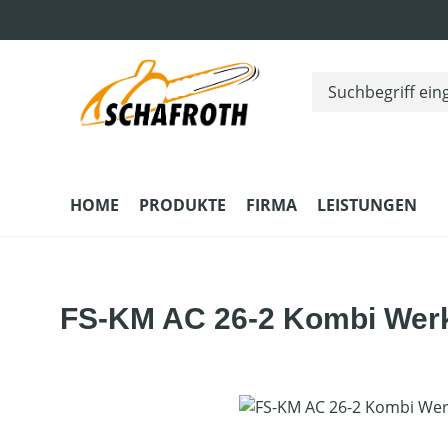
m Hauptinhalt springen
Zur Suche springen
Zur Hauptnavigation springen
HOME
PRODUKTE
FIRMA
LEISTUNGEN
FS-KM AC 26-2 Kombi Wer
Bildergalerie überspringen