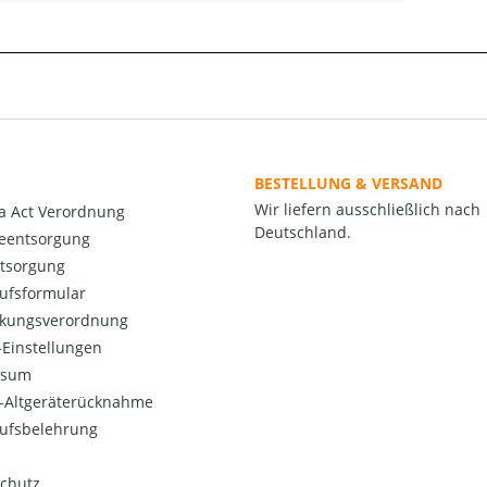
BESTELLUNG & VERSAND
Wir liefern ausschließlich nach
a Act Verordnung
Deutschland.
ieentsorgung
ntsorgung
ufsformular
kungsverordnung
Einstellungen
ssum
o-Altgeräterücknahme
ufsbelehrung
chutz