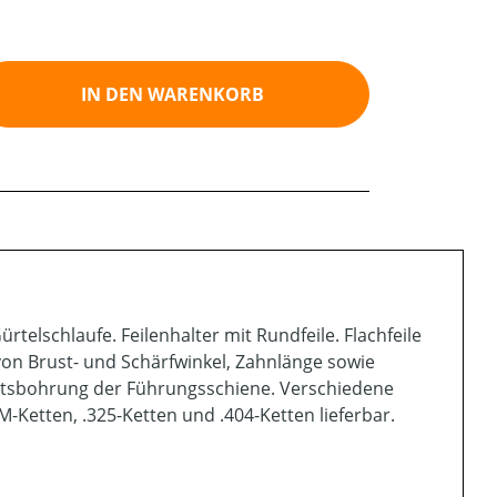
ib den gewünschten Wert ein oder benutz
IN DEN WARENKORB
telschlaufe. Feilenhalter mit Rundfeile. Flachfeile
von Brust- und Schärfwinkel, Zahnlänge sowie
ittsbohrung der Führungsschiene. Verschiedene
M-Ketten, .325-Ketten und .404-Ketten lieferbar.