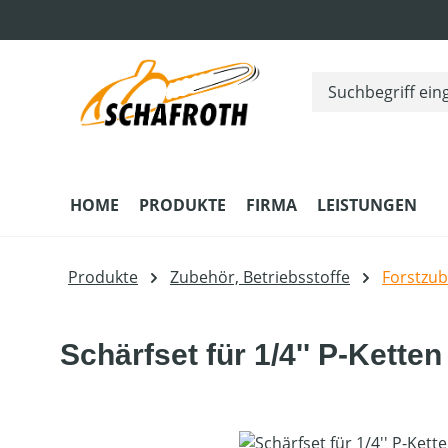
m Hauptinhalt springen
Zur Suche springen
Zur Hauptnavigation springen
HOME
PRODUKTE
FIRMA
LEISTUNGEN
Produkte
Zubehör, Betriebsstoffe
Forstzu
Schärfset für 1/4'' P-Ketten
Bildergalerie überspringen