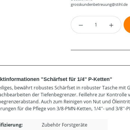
grosskundenbetreuung@stihl.de
Produkt Anzahl: G
tinformationen "Schärfset für 1/4'' P-Ketten"
iliges, bewährt robustes Schärfset in robuster Tasche mit Gür
chbearbeiten der Tiefenbegrenzer. Feillehre zur Kontrolle 
begrenzerabstand. Auch zum Reinigen von Nut und Öleintr
rungen für die Pflege von 3/8-PMN-Ketten, 1/4''- und 3/8''-P
ifizierung:
Zubehör Forstgeräte