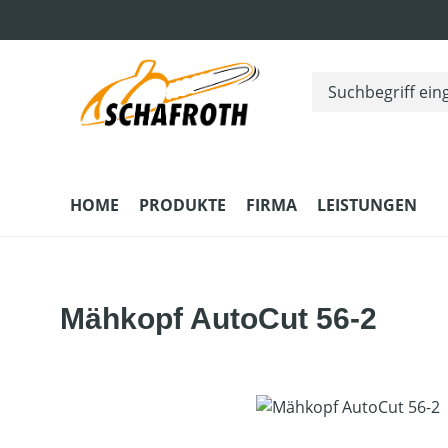
m Hauptinhalt springen
Zur Suche springen
Zur Hauptnavigation springen
HOME
PRODUKTE
FIRMA
LEISTUNGEN
Mähkopf AutoCut 56-2
Bildergalerie überspringen