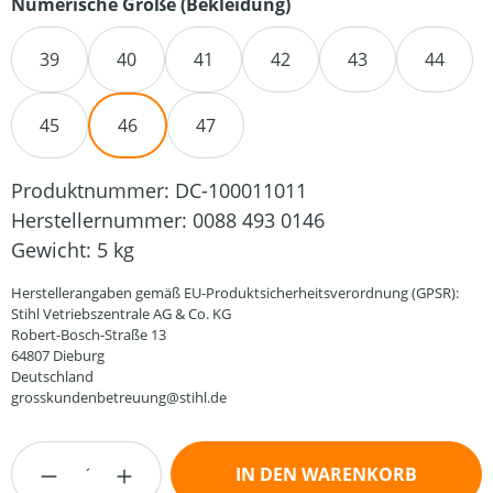
auswählen
Numerische Größe (Bekleidung)
39
40
41
42
43
44
45
46
47
Produktnummer:
DC-100011011
Herstellernummer:
0088 493 0146
Gewicht:
5 kg
Herstellerangaben gemäß EU-Produktsicherheitsverordnung (GPSR):
Stihl Vetriebszentrale AG & Co. KG
Robert-Bosch-Straße 13
64807 Dieburg
Deutschland
grosskundenbetreuung@stihl.de
Produkt Anzahl: Gib den gewünschten Wert
IN DEN WARENKORB