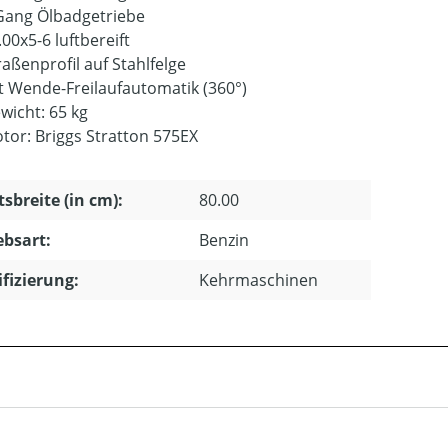
Gang Ölbadgetriebe
.00x5-6 luftbereift
raßenprofil auf Stahlfelge
t Wende-Freilaufautomatik (360°)
wicht: 65 kg
tor: Briggs Stratton 575EX
tsbreite (in cm):
80.00
ebsart:
Benzin
ifizierung:
Kehrmaschinen