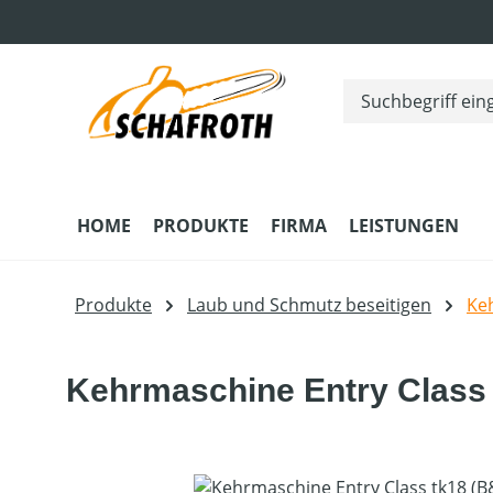
m Hauptinhalt springen
Zur Suche springen
Zur Hauptnavigation springen
HOME
PRODUKTE
FIRMA
LEISTUNGEN
Produkte
Laub und Schmutz beseitigen
Ke
Kehrmaschine Entry Class 
Bildergalerie überspringen