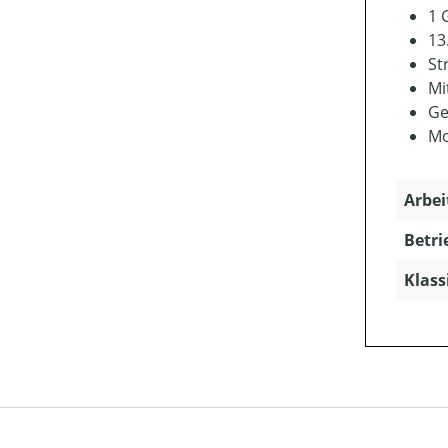
1 
13
St
Mi
Ge
Mo
Arbei
Betri
Klass