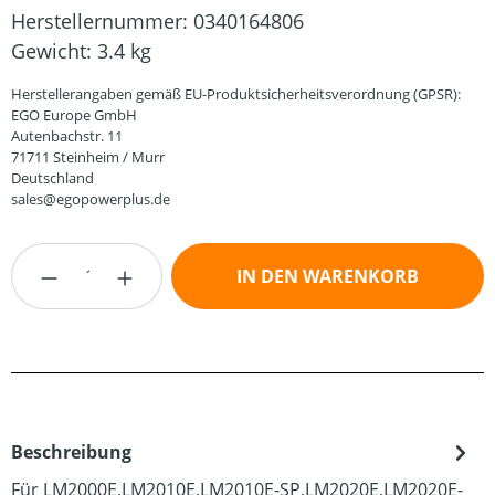
Herstellernummer:
0340164806
Gewicht:
3.4 kg
Herstellerangaben gemäß EU-Produktsicherheitsverordnung (GPSR):
EGO Europe GmbH
Autenbachstr. 11
71711 Steinheim / Murr
Deutschland
sales@egopowerplus.de
Produkt Anzahl: Gib den gewünschten Wert
IN DEN WARENKORB
Beschreibung
Für LM2000E,LM2010E,LM2010E-SP,LM2020E,LM2020E-