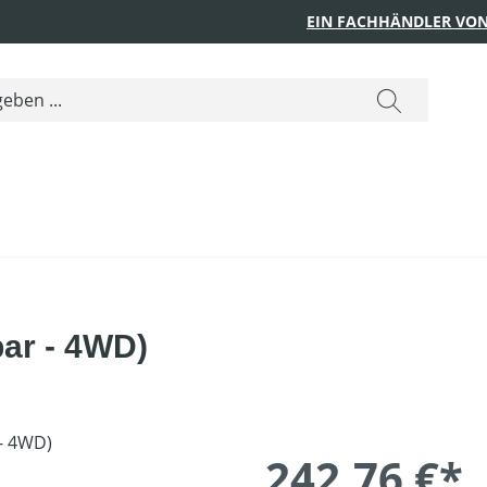
EIN FACHHÄNDLER VON
bar - 4WD)
242,76 €*