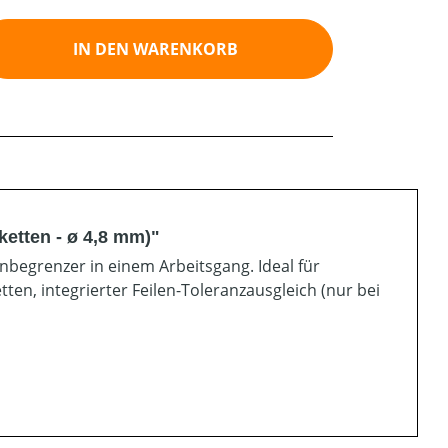
ib den gewünschten Wert ein oder benutz
IN DEN WARENKORB
ketten - ø 4,8 mm)"
nbegrenzer in einem Arbeitsgang. Ideal für
etten, integrierter Feilen-Toleranzausgleich (nur bei