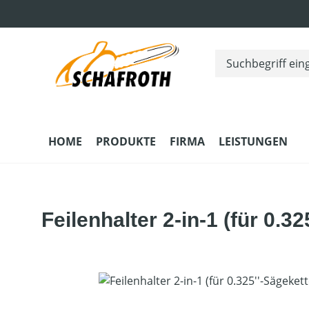
m Hauptinhalt springen
Zur Suche springen
Zur Hauptnavigation springen
HOME
PRODUKTE
FIRMA
LEISTUNGEN
Feilenhalter 2-in-1 (für 0.3
Bildergalerie überspringen