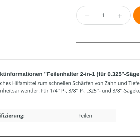
Produkt Anzahl: G
tinformationen "Feilenhalter 2-in-1 (für 0.325''-Säge
sches Hilfsmittel zum schnellen Schärfen von Zahn und Tiefe
heitsanwender. Für 1/4'' P-, 3/8'' P-, .325''- und 3/8''-Sägek
ifizierung:
Feilen