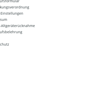
ufsformular
kungsverordnung
Einstellungen
ssum
o-Altgeräterücknahme
ufsbelehrung
chutz