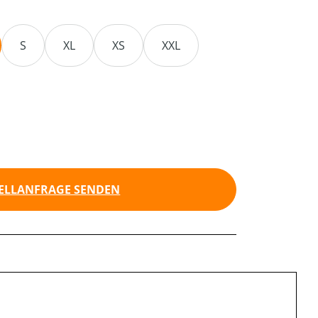
S
XL
XS
XXL
 IST ZURZEIT NICHT VERFÜGBAR.)
ELLANFRAGE SENDEN