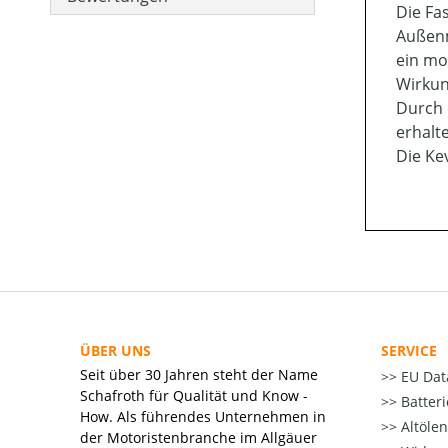
Die Fa
Außenm
ein mo
Wirkun
Durch 
erhalt
Die Ke
ÜBER UNS
SERVICE
Seit über 30 Jahren steht der Name
EU Dat
Schafroth für Qualität und Know -
Batter
How. Als führendes Unternehmen in
Altöle
der Motoristenbranche im Allgäuer