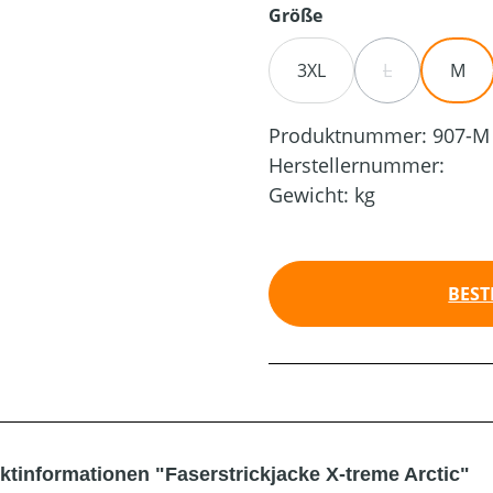
auswählen
Größe
3XL
L
M
(DIESE OPTION
Produktnummer:
907-M
Herstellernummer:
Gewicht:
kg
BEST
ktinformationen "Faserstrickjacke X-treme Arctic"