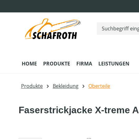
m Hauptinhalt springen
Zur Suche springen
Zur Hauptnavigation springen
HOME
PRODUKTE
FIRMA
LEISTUNGEN
Produkte
Bekleidung
Oberteile
Faserstrickjacke X-treme A