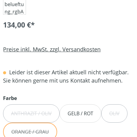
134,00 €*
Preise inkl. MwSt. zzgl. Versandkosten
Leider ist dieser Artikel aktuell nicht verfügbar.
Sie können gerne mit uns Kontakt aufnehmen.
auswählen
Farbe
ANTHRAZIT / OLIV
GELB / ROT
OLIV
(DIESE OPTION IST ZURZEIT NICHT VERFÜGBAR.)
(DIESE OPT
ORANGE / GRAU
(DIESE OPTION IST ZURZEIT NICHT VERFÜGBAR.)