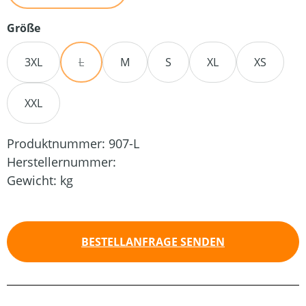
auswählen
Größe
3XL
L
M
S
XL
XS
(DIESE OPTION IST ZURZEIT NICHT VERFÜGBAR.)
XXL
Produktnummer:
907-L
Herstellernummer:
Gewicht:
kg
BESTELLANFRAGE SENDEN