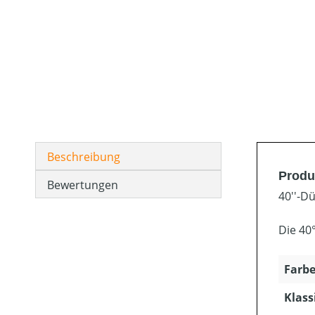
Beschreibung
Produ
Bewertungen
40''-D
Die 40
Farbe
Klass