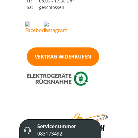
Fr:
08.00 - 17.30 Uhr
Sa:
geschlossen
VERTRAG WIDERRUFEN
Servicenummer
083173492