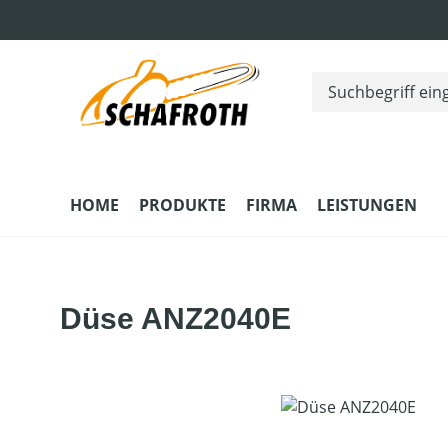
m Hauptinhalt springen
Zur Suche springen
Zur Hauptnavigation springen
HOME
PRODUKTE
FIRMA
LEISTUNGEN
Düse ANZ2040E
Bildergalerie überspringen