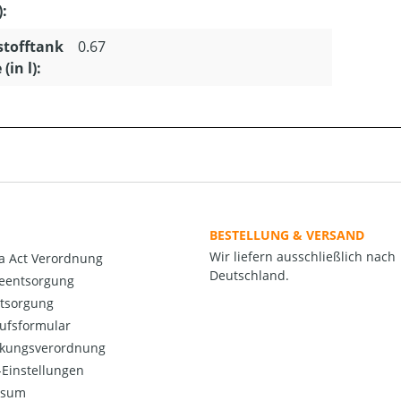
):
stofftank
0.67
(in l):
BESTELLUNG & VERSAND
Wir liefern ausschließlich nach
a Act Verordnung
Deutschland.
ieentsorgung
ntsorgung
ufsformular
kungsverordnung
Einstellungen
ssum