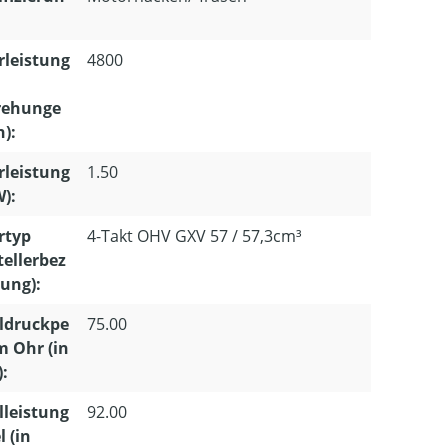
leistung
4800
ehunge
):
leistung
1.50
W):
rtyp
4-Takt OHV GXV 57 / 57,3cm³
tellerbez
ung):
ldruckpe
75.00
m Ohr (in
):
lleistung
92.00
l (in