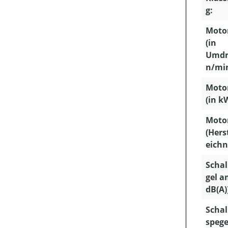
g:
Motor
(in
Umdr
n/min
Motor
(in k
Moto
(Hers
eichn
Schal
gel a
dB(A)
Schal
spege