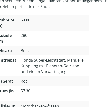
en schützen zudem junge Pflanzen vor herumfliegendem Er
nziehen perfekt in der Spur.
tsbreite
54.00
m):
tstiefe
280
m):
ebsart:
Benzin
ntriebsa
Honda Super-Leichtstart, Manuelle
Kupplung mit Planeten-Getriebe
und einem Vorwärtsgang
 (Gerät):
Rot
aum (in
57.30
ifizierun
Motorhacken/-fräsen