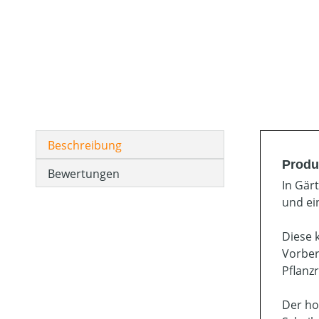
Beschreibung
Produ
Bewertungen
In Gär
und ei
Diese 
Vorber
Pflanz
Der ho