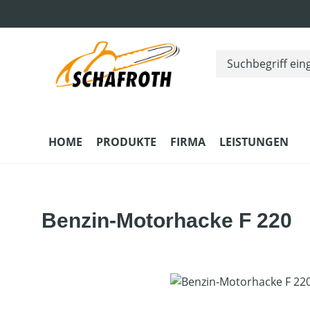
m Hauptinhalt springen
Zur Suche springen
Zur Hauptnavigation springen
HOME
PRODUKTE
FIRMA
LEISTUNGEN
Benzin-Motorhacke F 220
Bildergalerie überspringen