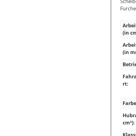
Scheib
Furche
Arbei
(in c
Arbei
(in m
Betri
Fahra
rt:
Farbe
Hubr
cm³):
Klass