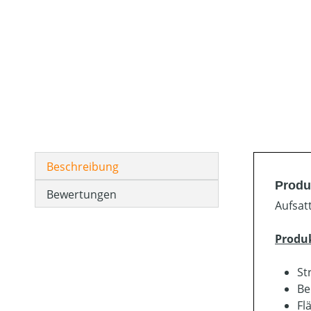
Beschreibung
Produ
Bewertungen
Aufsat
Produ
St
Be
Fl