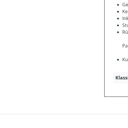
Ge
Ke
In
St
Rü
Pa
Ku
Klass