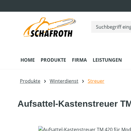
m Hauptinhalt springen
Zur Suche springen
Zur Hauptnavigation springen
HOME
PRODUKTE
FIRMA
LEISTUNGEN
Produkte
Winterdienst
Streuer
Aufsattel-Kastenstreuer T
Bildergalerie überspringen