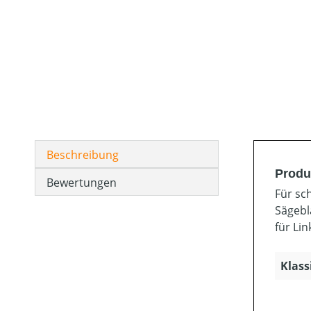
Beschreibung
Produ
Bewertungen
Für sc
Sägebl
für Li
Klass