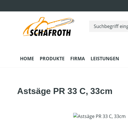
m Hauptinhalt springen
Zur Suche springen
Zur Hauptnavigation springen
HOME
PRODUKTE
FIRMA
LEISTUNGEN
Astsäge PR 33 C, 33cm
Bildergalerie überspringen