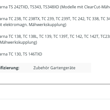
rna TS 242TXD, TS343, TS348XD (Modelle mit ClearCut-Mäh
rna TC 238, TC 238TX, TC 239, TC 239T, TC 242, TC 338, TC 34
it elektromagn. Mähwerkskupplung)
rna TC 138, TC 138L, TC 139, TC 139T, TC 142, TC 142T, TC238
 Mähwerkskupplung)
rna TC 130, TS 146TXD
ifizierung:
Zubehör Gartengeräte