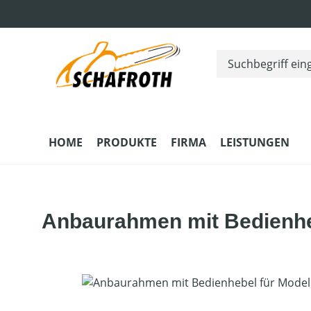
m Hauptinhalt springen
Zur Suche springen
Zur Hauptnavigation springen
HOME
PRODUKTE
FIRMA
LEISTUNGEN
Anbaurahmen mit Bedienhe
Bildergalerie überspringen