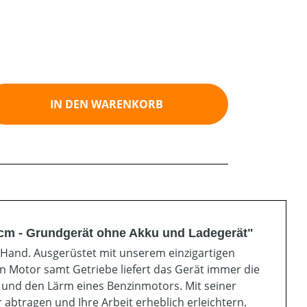
ib den gewünschten Wert ein oder benutz
IN DEN WARENKORB
cm - Grundgerät ohne Akku und Ladegerät"
 Hand. Ausgerüstet mit unserem einzigartigen
n Motor samt Getriebe liefert das Gerät immer die
e und den Lärm eines Benzinmotors. Mit seiner
abtragen und Ihre Arbeit erheblich erleichtern.