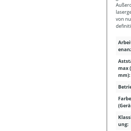
Außerd
laserg
von nu
defini
Arbei
enan
Astst
max (
mm):
Betri
Farb
(Gerä
Klassi
ung: