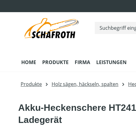
m Hauptinhalt springen
Zur Suche springen
Zur Hauptnavigation springen
HOME
PRODUKTE
FIRMA
LEISTUNGEN
Produkte
Holz sägen, häckseln, spalten
He
Akku-Heckenschere HT2410
Ladegerät