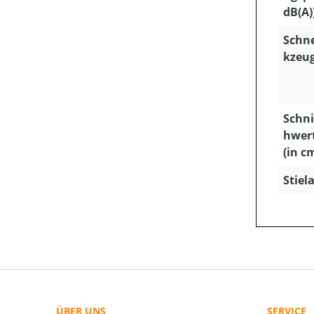
dB(A)
Schn
kzeug
Schni
hwer
(in c
Stiela
ÜBER UNS
SERVICE