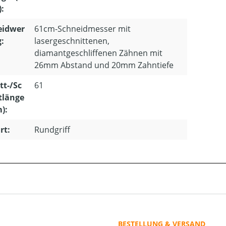
):
eidwer
61cm-Schneidmesser mit
:
lasergeschnittenen,
diamantgeschliffenen Zähnen mit
26mm Abstand und 20mm Zahntiefe
tt-/Sc
61
tlänge
m):
rt:
Rundgriff
BESTELLUNG & VERSAND