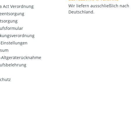
Wir liefern ausschließlich nach
a Act Verordnung
Deutschland.
ieentsorgung
ntsorgung
ufsformular
kungsverordnung
Einstellungen
ssum
o-Altgeräterücknahme
ufsbelehrung
chutz