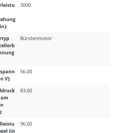
leistu
3000
n
ehung
n):
rtyp
Bürstenmotor
tellerb
chnung
spann
56.00
n V):
ldruck
83.00
l am
in
):
lleistu
96.00
gel (in