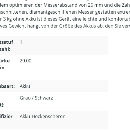
em optimieren der Messerabstand von 26 mm und die Zahnti
eschnittenen, diamantgeschliffenen Messer gestatten extre
r 3 kg ohne Akku ist dieses Gerät eine leichte und komfort
tives Gewicht hängt von der Größe des Akkus ab, den Sie v
tsstuf
1
zahl:
ärke
20.00
in
ebsart:
Akku
e
Grau / Schwarz
t):
fizier
Akku-Heckenscheren