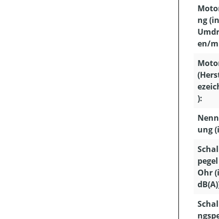
Motor
ng (i
Umdr
en/mi
Moto
(Hers
ezei
):
Nenn
ung (i
Schal
pege
Ohr (
dB(A)
Schal
ngspe