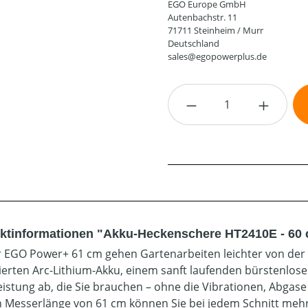
EGO Europe GmbH
Autenbachstr. 11
71711 Steinheim / Murr
Deutschland
sales@egopowerplus.de
Produkt Anzahl: G
ktinformationen "Akku-Heckenschere HT2410E - 60 
r EGO Power+ 61 cm gehen Gartenarbeiten leichter von der
ierten Arc-Lithium-Akku, einem sanft laufenden bürstenlose
Leistung ab, die Sie brauchen – ohne die Vibrationen, Abgas
 Messerlänge von 61 cm können Sie bei jedem Schnitt mehr 