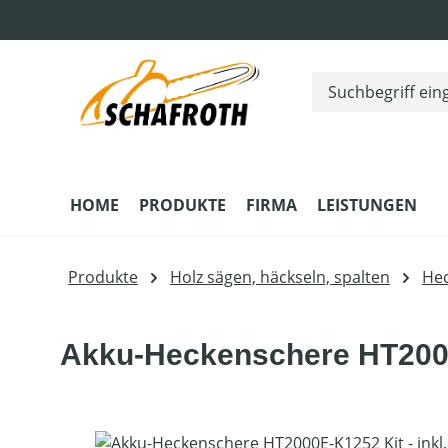
m Hauptinhalt springen
Zur Suche springen
Zur Hauptnavigation springen
HOME
PRODUKTE
FIRMA
LEISTUNGEN
Produkte
Holz sägen, häckseln, spalten
He
Akku-Heckenschere HT2000E
Bildergalerie überspringen