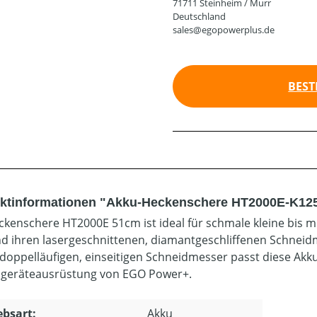
71711 Steinheim / Murr
Deutschland
sales@egopowerplus.de
BEST
ktinformationen "Akku-Heckenschere HT2000E-K1252 
ckenschere HT2000E 51cm ist ideal für schmale kleine bis 
 ihren lasergeschnittenen, diamantgeschliffenen Schneidme
doppelläufigen, einseitigen Schneidmesser passt diese Akku
geräteausrüstung von EGO Power+.
ebsart:
Akku