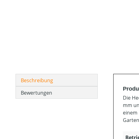
Beschreibung
Produ
Bewertungen
Die He
mm und
einem 
Garten
Betri