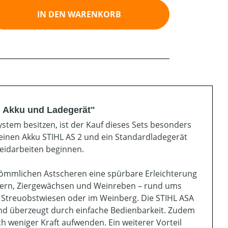
ib den gewünschten Wert ein oder benutz
IN DEN WARENKORB
. Akku und Ladegerät"
stem besitzen, ist der Kauf dieses Sets besonders
 einen Akku STIHL AS 2 und ein Standardladegerät
neidarbeiten beginnen.
rkömmlichen Astscheren eine spürbare Erleichterung
chern, Ziergewächsen und Weinreben – rund ums
f Streuobstwiesen oder im Weinberg. Die STIHL ASA
und überzeugt durch einfache Bedienbarkeit. Zudem
 weniger Kraft aufwenden. Ein weiterer Vorteil