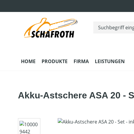
m Hauptinhalt springen
Zur Suche springen
Zur Hauptnavigation springen
HOME
PRODUKTE
FIRMA
LEISTUNGEN
Akku-Astschere ASA 20 - Se
Bildergalerie überspringen