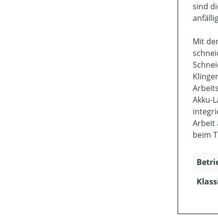
sind d
anfäll
Mit de
schnei
Schnei
Klinge
Arbeit
Akku-L
integr
Arbeit
beim T
Betri
Klass