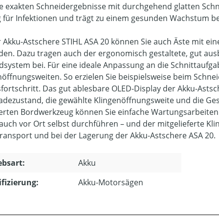
ie exakten Schneidergebnisse mit durchgehend glatten Schni
ig für Infektionen und trägt zu einem gesunden Wachstum be
r Akku-Astschere STIHL ASA 20 können Sie auch Äste mit 
den. Dazu tragen auch der ergonomisch gestaltete, gut ausb
dsystem bei. Für eine ideale Anpassung an die Schnittaufga
nöffnungsweiten. So erzielen Sie beispielsweise beim Schne
sfortschritt. Das gut ablesbare OLED-Display der Akku-Astsc
adezustand, die gewählte Klingenöffnungsweite und die Ge
ierten Bordwerkzeug können Sie einfache Wartungsarbeiten 
 auch vor Ort selbst durchführen – und der mitgelieferte Kl
ransport und bei der Lagerung der Akku-Astschere ASA 20.
ebsart:
Akku
ifizierung:
Akku-Motorsägen