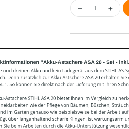
Produkt Anzahl: G
ktinformationen "Akku-Astschere ASA 20 - Set - inkl
Sie noch keinen Akku und kein Ladegerät aus dem STIHL AS-Sy
sch. Denn zusätzlich zur Akku-Astschere ASA 20 erhalten Sie
AL 1. So können Sie direkt nach der Lieferung mit Ihren Sch
ku-Astschere STIHL ASA 20 bietet Ihnen im Vergleich zu he
hneidarbeiten wie der Pflege von Bäumen, Büschen, Sträu
nd im Garten genauso wie beispielsweise bei der Arbeit au
fügt über langanhaltend scharfe Klingen, ist wartungsarm 
 Sie beim Arbeiten durch die Akku-Unterstützung wesentlich