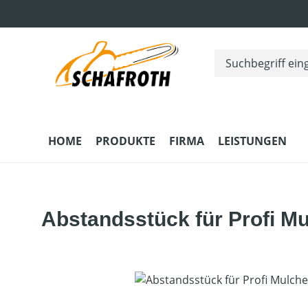
m Hauptinhalt springen
Zur Suche springen
Zur Hauptnavigation springen
HOME
PRODUKTE
FIRMA
LEISTUNGEN
Abstandsstück für Profi M
Bildergalerie überspringen