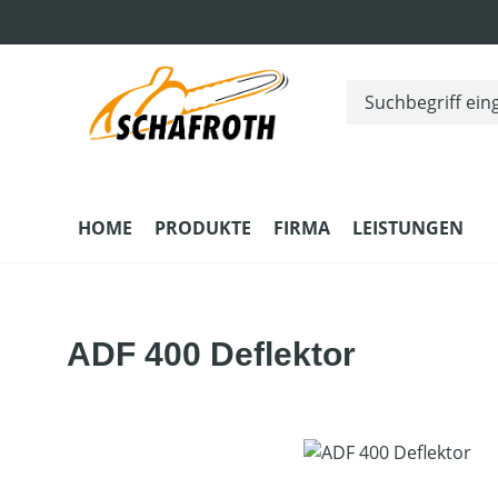
m Hauptinhalt springen
Zur Suche springen
Zur Hauptnavigation springen
HOME
PRODUKTE
FIRMA
LEISTUNGEN
ADF 400 Deflektor
Bildergalerie überspringen